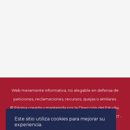
Web meramente informativa, no alegable en defensa de
peticiones, reclamaciones, recursos, quejas o similares.
© Página creada y mantenida por la Dirección del Estudio.
Facultad de Derecho. Universidad de Alcalá. C/ Libreros, 27 -
Este sitio utiliza cookies para mejorar su
experiencia.
28801 Alcalá de Henares (Madrid)